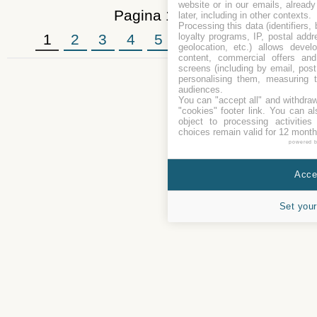
website or in our emails, alread
Pagina 1 di 8
later, including in other contexts.
Processing this data (identifiers,
loyalty programs, IP, postal add
1
2
3
4
5
6
7
8
»
geolocation, etc.) allows devel
content, commercial offers an
screens (including by email, pos
personalising them, measuring t
audiences.
You can "accept all" and withdraw
"cookies" footer link
. You can al
object to processing activitie
choices remain valid for 12 month
powered 
Accep
Set your